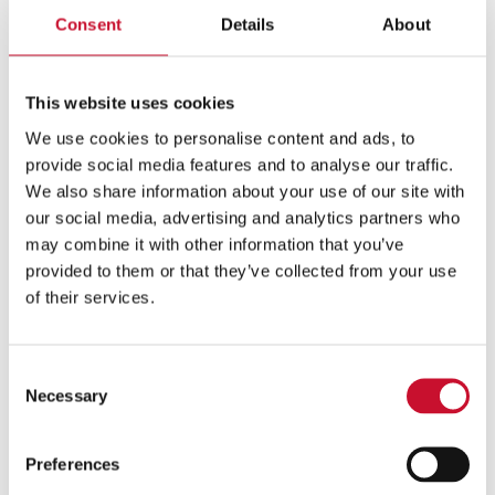
Összetevők
Consent
Details
About
Hozzávalók:
2 tojás
This website uses cookies
80 gramm cukor
We use cookies to personalise content and ads, to
1 zacskó vaníliás cukor
provide social media features and to analyse our traffic.
csipet só
200 gramm liszt
We also share information about your use of our site with
60 ml növényi olaj
our social media, advertising and analytics partners who
150 ml tej
may combine it with other information that you’ve
1/2 zacskó sütőpor + 80 ml víz + 2 evőkanál szirup
provided to them or that they’ve collected from your use
(barack, bodza vagy sárgabarack)
of their services.
Hozzávalók a krémes töltelékhez:
350 ml édes habtejszín
1 teáskanál fix zselatin
Consent
1 evőkanál porcukor
Necessary
Selection
Hozzávalók a barackos töltelékhez:
6-7 kanál Bonne Maman baracklekvár
Preferences
2-3 friss barack