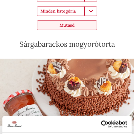
Minden kategória
Mutasd
Sárgabarackos mogyorótorta