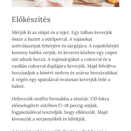
Előkészítés
Mérjük ki az olajat és a tejet. Egy tálban keverjük
össze a lisztet a sütőporral. A tojásokat
szétválasztjuk fehérjére és sárgájára. A tojásfehérjét
kemény habbá verjük, és keverés közben egy csipet
sót adunk hozzá. A tojássárgákat a cukorral és a
vaníliás cukorral duplájára keverjük. Majd felváltva
hozzáadjuk a kimért nedves és száraz hozzávalókat.
A végén egy spatulával óvatosan keverjük bele a
habot.
Helyezzük muffin formákba a tésztát. 170 fokra
előmelegített sütőben 17-18 percig sütjük,
fogpiszkálóval teszteljük, hogy elklészült. Majd
kivesszük a serpenyőből és kihűtjük.