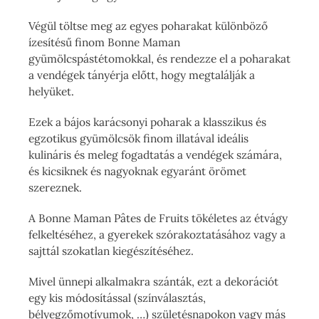
Végül töltse meg az egyes poharakat különböző
ízesítésű finom Bonne Maman
gyümölcspástétomokkal, és rendezze el a poharakat
a vendégek tányérja előtt, hogy megtalálják a
helyüket.
Ezek a bájos karácsonyi poharak a klasszikus és
egzotikus gyümölcsök finom illatával ideális
kulináris és meleg fogadtatás a vendégek számára,
és kicsiknek és nagyoknak egyaránt örömet
szereznek.
A Bonne Maman Pâtes de Fruits tökéletes az étvágy
felkeltéséhez, a gyerekek szórakoztatásához vagy a
sajttál szokatlan kiegészítéséhez.
Mivel ünnepi alkalmakra szánták, ezt a dekorációt
egy kis módosítással (színválasztás,
bélyegzőmotívumok, …) születésnapokon vagy más