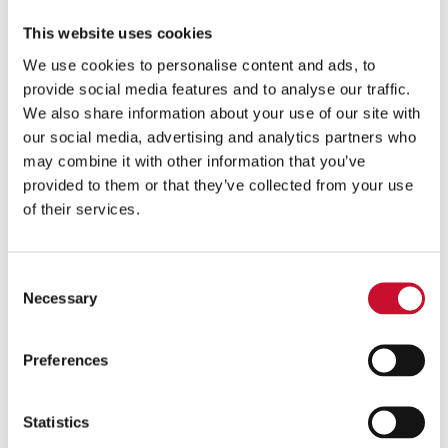
Csomagolópapír
Szép levelek az üvegek díszítésére
This website uses cookies
Író vagy kalligráfiai toll
We use cookies to personalise content and ads, to
Bélyegzőpárna ünnepi motívumokkal (rénszarvas,
provide social media features and to analyse our traffic.
gomba, csillagok, …)
We also share information about your use of our site with
Fehér bélyegzőtinta
our social media, advertising and analytics partners who
Lyukasztógép
may combine it with other information that you’ve
Olló
provided to them or that they’ve collected from your use
Dekoratív gombolyag cérna
of their services.
Munkaidő: 15 perc
Gyermekek számára is alkalmas (az ollóval való
munka során fokozott óvatossággal kell eljárni).
Consent
Necessary
Selection
Preferences
Statistics