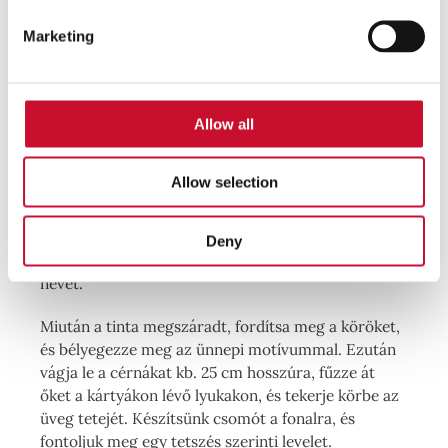
Marketing
Utasítások
Allow all
Kezdjük a Bonne Maman kompótos üvegek
Allow selection
sterilizálásával, forró vízbe merítve és megszárítva
azokat. A csomagolópapírból vágjunk ki kb. 5 cm
átmérőjű köröket. Minden körbe készítsünk egy
Deny
lyukat (kb. 5 mm-re a szélétől), és írjuk rá a vendég
nevét.
Miután a tinta megszáradt, fordítsa meg a köröket,
és bélyegezze meg az ünnepi motívummal. Ezután
vágja le a cérnákat kb. 25 cm hosszúra, fűzze át
őket a kártyákon lévő lyukakon, és tekerje körbe az
üveg tetejét. Készítsünk csomót a fonalra, és
fontoljuk meg egy tetszés szerinti levelet.